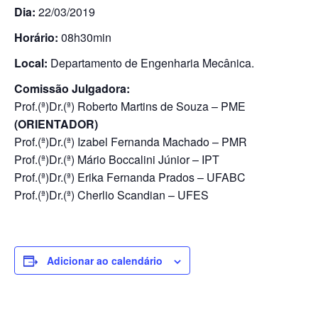
Dia:
22/03/2019
Horário:
08h30min
Local:
Departamento de Engenharia Mecânica.
Comissão Julgadora:
Prof.(ª)Dr.(ª) Roberto Martins de Souza – PME
(ORIENTADOR)
Prof.(ª)Dr.(ª) Izabel Fernanda Machado – PMR
Prof.(ª)Dr.(ª) Mário Boccalini Júnior – IPT
Prof.(ª)Dr.(ª) Erika Fernanda Prados – UFABC
Prof.(ª)Dr.(ª) Cherlio Scandian – UFES
Adicionar ao calendário