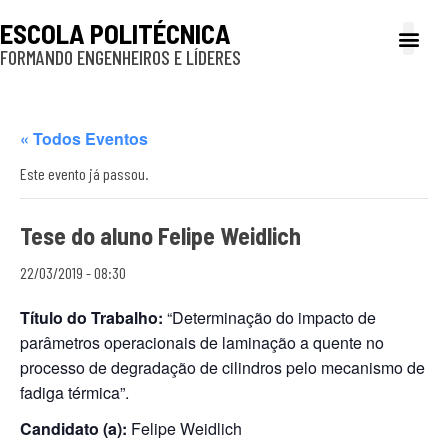
ESCOLA POLITÉCNICA
FORMANDO ENGENHEIROS E LÍDERES
A Poli
Gestão e Ad
Cultura e exte
Profissionais e
Inclusão e P
« Todos Eventos
Este evento já passou.
Tese do aluno Felipe Weidlich
22/03/2019 - 08:30
Título do Trabalho:
“Determinação do impacto de
parâmetros operacionais de laminação a quente no
processo de degradação de cilindros pelo mecanismo de
fadiga térmica”.
Candidato (a):
Felipe Weidlich