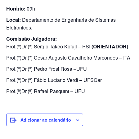
Horário:
09h
Local:
Departamento de Engenharia de Sistemas
Eletrônicos.
Comissão Julgadora:
Prof.(ª)Dr.(ª) Sergio Takeo Kofuji – PSI
(ORIENTADOR)
Prof.(ª)Dr.(ª) Cesar Augusto Cavalheiro Marcondes – ITA
Prof.(ª)Dr.(ª) Pedro Frosi Rosa –UFU
Prof.(ª)Dr.(ª) Fábio Luciano Verdi – UFSCar
Prof.(ª)Dr.(ª) Rafael Pasquini – UFU
Adicionar ao calendário