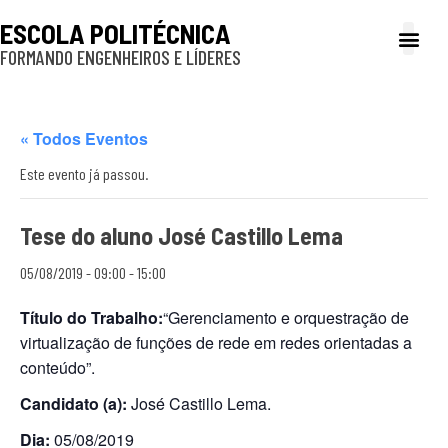
ESCOLA POLITÉCNICA
FORMANDO ENGENHEIROS E LÍDERES
A Poli
Gestão e Ad
Cultura e exte
Profissionais e
Inclusão e P
« Todos Eventos
Este evento já passou.
Tese do aluno José Castillo Lema
05/08/2019 - 09:00
-
15:00
Título do Trabalho:
“Gerenciamento e orquestração de
virtualização de funções de rede em redes orientadas a
conteúdo”.
Candidato (a):
José Castillo Lema.
Dia:
05/08/2019