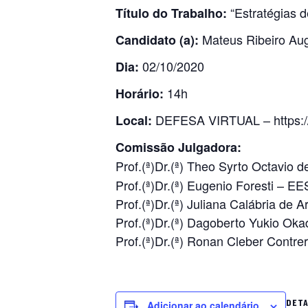
“Estratégias d
Título do Trabalho:
Mateus Ribeiro Au
Candidato (a):
02/10/2020
Dia:
14h
Horário:
DEFESA VIRTUAL – https://
Local:
Comissão Julgadora:
Prof.(ª)Dr.(ª) Theo Syrto Octavio
Prof.(ª)Dr.(ª) Eugenio Foresti – 
Prof.(ª)Dr.(ª) Juliana Calábria d
Prof.(ª)Dr.(ª) Dagoberto Yukio O
Prof.(ª)Dr.(ª) Ronan Cleber Contr
DET
Adicionar ao calendário