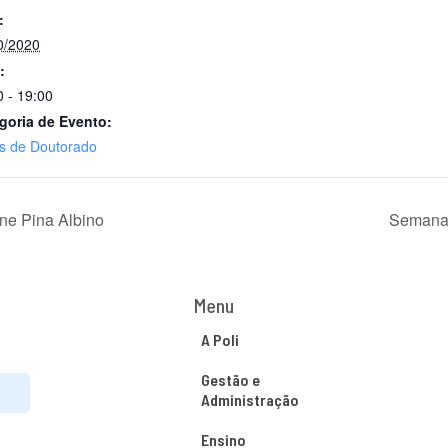
:
0/2020
:
0 - 19:00
goria de Evento:
s de Doutorado
one Pina Albino
Semana 
Menu
A Poli
Gestão e
Administração
Ensino