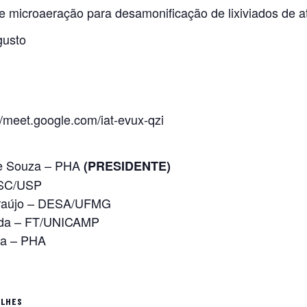
e microaeração para desamonificação de lixiviados de at
gusto
meet.google.com/iat-evux-qzi
 de Souza – PHA
(PRESIDENTE)
EESC/USP
e Araújo – DESA/UFMG
kada – FT/UNICAMP
era – PHA
ALHES