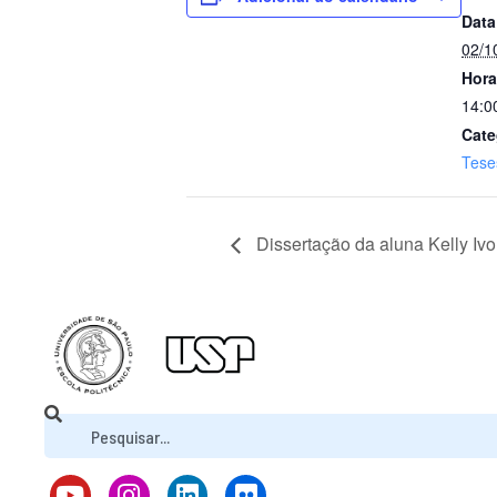
Data
02/1
Hora
14:0
Cate
Tese
Dissertação da aluna Kelly Iv