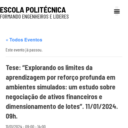
ESCOLA POLITÉCNICA
FORMANDO ENGENHEIROS E LÍDERES
A Poli
Gestão e Ad
Cultura e exte
Profissionais e
Inclusão e P
« Todos Eventos
Este evento já passou.
Tese: “Explorando os limites da
aprendizagem por reforço profunda em
ambientes simulados: um estudo sobre
negociação de ativos financeiros e
dimensionamento de lotes”. 11/01/2024.
09h.
11/01/2024 - 09:00
-
14:00