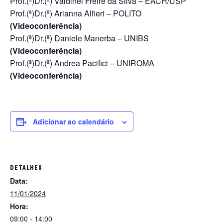
Prof.(ª)Dr.(ª) Valdinei Freire da Silva – EACH/USP
Prof.(ª)Dr.(ª) Arianna Alfieri – POLITO
(Videoconferência)
Prof.(ª)Dr.(ª) Daniele Manerba – UNIBS
(Videoconferência)
Prof.(ª)Dr.(ª) Andrea Pacifici – UNIROMA
(Videoconferência)
Adicionar ao calendário
DETALHES
Data:
11/01/2024
Hora:
09:00 - 14:00