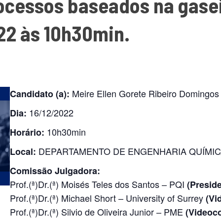
ocessos baseados na gasei
22 às 10h30min.
Meire Ellen Gorete Ribeiro Domingos
Candidato (a):
16/12/2022
Dia:
10h30min
Horário:
DEPARTAMENTO DE ENGENHARIA QUÍMIC
Local:
Comissão Julgadora:
Prof.(ª)Dr.(ª) Moisés Teles dos Santos – PQI
(Presid
Prof.(ª)Dr.(ª) Michael Short – University of Surrey
(Vi
Prof.(ª)Dr.(ª) Silvio de Oliveira Junior – PME
(Videoco