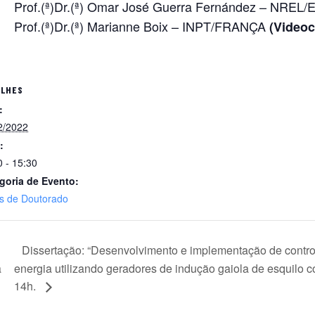
Prof.(ª)Dr.(ª) Omar José Guerra Fernández – NREL/
Prof.(ª)Dr.(ª) Marianne Boix – INPT/FRANÇA
(Videoc
ALHES
:
2/2022
:
0 - 15:30
goria de Evento:
s de Doutorado
Dissertação: “Desenvolvimento e implementação de control
a
energia utilizando geradores de indução gaiola de esquilo
14h.