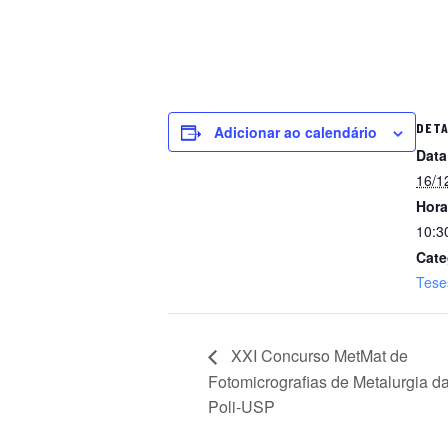
DET
Adicionar ao calendário
Data
16/1
Hora
10:3
Cate
Tese
XXI Concurso MetMat de
Fotomicrografias de Metalurgia d
Poli-USP