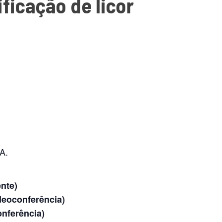
ficação de licor
A.
ente)
deoconferência)
nferência)