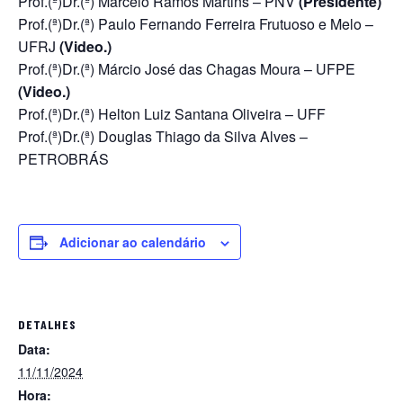
Prof.(ª)Dr.(ª) Marcelo Ramos Martins – PNV
(Presidente)
Prof.(ª)Dr.(ª) Paulo Fernando Ferreira Frutuoso e Melo –
UFRJ
(Video.)
Prof.(ª)Dr.(ª) Márcio José das Chagas Moura – UFPE
(Video.)
Prof.(ª)Dr.(ª) Helton Luiz Santana Oliveira – UFF
Prof.(ª)Dr.(ª) Douglas Thiago da Silva Alves –
PETROBRÁS
Adicionar ao calendário
DETALHES
Data:
11/11/2024
Hora: