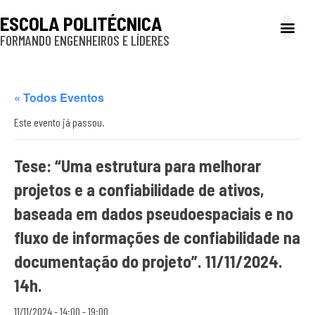
ESCOLA POLITÉCNICA
FORMANDO ENGENHEIROS E LÍDERES
A Poli
Gestão e Ad
Cultura e exte
Profissionais e
Inclusão e P
« Todos Eventos
Este evento já passou.
Tese: “Uma estrutura para melhorar
projetos e a confiabilidade de ativos,
baseada em dados pseudoespaciais e no
fluxo de informações de confiabilidade na
documentação do projeto”. 11/11/2024.
14h.
11/11/2024 - 14:00
-
19:00