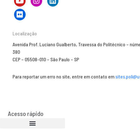
Localização
Avenida Prof. Luciano Gualberto, Travessa do Politécnico – núm
380
CEP – 05508-010 – São Paulo – SP
Para reportar um erro no site, entre em contato em
sites.poli@u
Acesso rápido