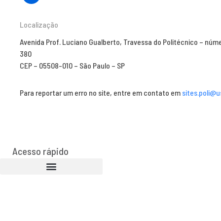
Localização
Avenida Prof. Luciano Gualberto, Travessa do Politécnico – núm
380
CEP – 05508-010 – São Paulo – SP
Para reportar um erro no site, entre em contato em
sites.poli@u
Acesso rápido