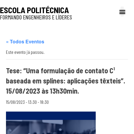
ESCOLA POLITÉCNICA
FORMANDO ENGENHEIROS E LÍDERES
A Poli
Gestão e Ad
Cultura e exte
Profissionais e
Inclusão e P
« Todos Eventos
Este evento já passou.
Tese: “Uma formulação de contato C¹
baseada em splines: aplicações têxteis”.
15/08/2023 às 13h30min.
15/08/2023 - 13:30
-
18:30