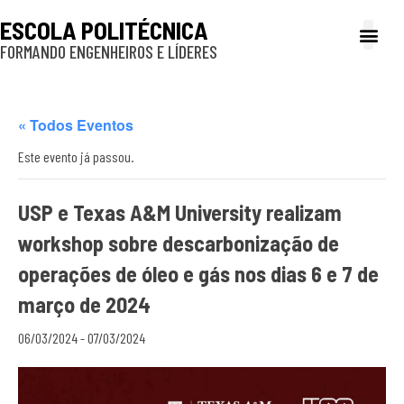
ESCOLA POLITÉCNICA
FORMANDO ENGENHEIROS E LÍDERES
A Poli
Gestão e Ad
Cultura e exte
Profissionais e
Inclusão e P
« Todos Eventos
Este evento já passou.
USP e Texas A&M University realizam
workshop sobre descarbonização de
operações de óleo e gás nos dias 6 e 7 de
março de 2024
06/03/2024
-
07/03/2024