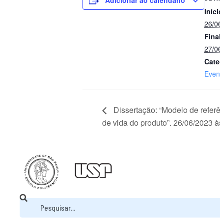
Adicionar ao calendário
Iníci
26/0
Fina
27/0
Cate
Even
Dissertação: “Modelo de referê
de vida do produto”. 26/06/2023 à