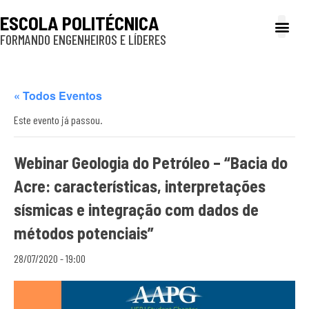
ESCOLA POLITÉCNICA
FORMANDO ENGENHEIROS E LÍDERES
A Poli
Gestão e Ad
Cultura e exte
Profissionais e
Inclusão e P
« Todos Eventos
Este evento já passou.
Webinar Geologia do Petróleo – “Bacia do
Acre: características, interpretações
sísmicas e integração com dados de
métodos potenciais”
28/07/2020 - 19:00