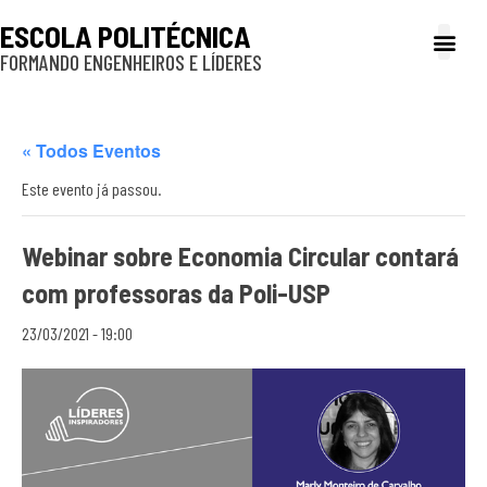
ESCOLA POLITÉCNICA
FORMANDO ENGENHEIROS E LÍDERES
A Poli
Gestão e Ad
Cultura e exte
Profissionais e
Inclusão e P
« Todos Eventos
Este evento já passou.
Webinar sobre Economia Circular contará
com professoras da Poli-USP
23/03/2021 - 19:00