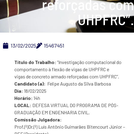
reforçadas com
UHPFRC”.
13/02/2025
15467451
Título do Trabalho:
“Investigação computacional do
comportamento à flexão de vigas de UHPFRC e
vigas de concreto armado reforçadas com UHPFRC”.
Candidato (a):
Felipe Augusto da Silva Barbosa
Dia:
18/02/2025
Horário:
14h
LOCAL:
DEFESA VIRTUAL DO PROGRAMA DE PÓS-
GRADUAÇÃO EM ENGENHARIA CIVIL.
Comissão Julgadora:
Prof.(ª)Dr.(ª) Luís Antônio Guimarães Bitencourt Júnior –
PEF (Presidente)