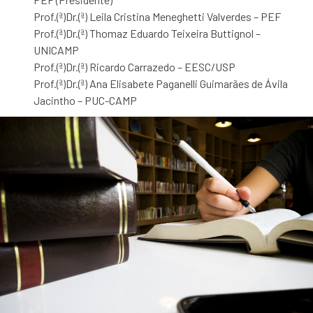
Prof.(ª)Dr.(ª) Leila Cristina Meneghetti Valverdes – PEF
Prof.(ª)Dr.(ª) Thomaz Eduardo Teixeira Buttignol –
UNICAMP
Prof.(ª)Dr.(ª) Ricardo Carrazedo – EESC/USP
Prof.(ª)Dr.(ª) Ana Elisabete Paganelli Guimarães de Ávila
Jacintho – PUC-CAMP