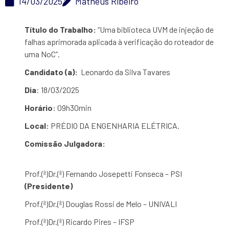
14/03/2025
Matheus Ribeiro
Título do Trabalho:
“Uma biblioteca UVM de injeção de
falhas aprimorada aplicada à verificação do roteador de
uma NoC”.
Candidato (a):
Leonardo da Silva Tavares
Dia
: 18/03/2025
Horário
: 09h30min
Local:
PRÉDIO DA ENGENHARIA ELÉTRICA.
Comissão Julgadora:
Prof.(ª)Dr.(ª) Fernando Josepetti Fonseca – PSI
(Presidente)
Prof.(ª)Dr.(ª) Douglas Rossi de Melo – UNIVALI
Prof.(ª)Dr.(ª) Ricardo Pires – IFSP