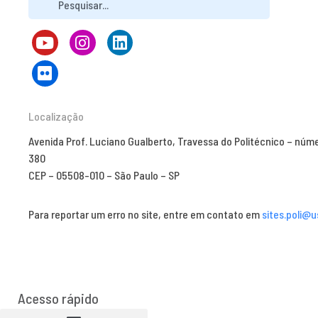
Localização
Avenida Prof. Luciano Gualberto, Travessa do Politécnico – núm
380
CEP – 05508-010 – São Paulo – SP
Para reportar um erro no site, entre em contato em
sites.poli@u
Acesso rápido