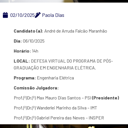
02/10/2025
Paola Dias
Candidato (a):
André de Arruda Falcão Maranhão
Dia:
06/10/2025
Horário:
14h
LOCAL:
DEFESA VIRTUAL DO PROGRAMA DE PÓS-
GRADUAÇÃO EM ENGENHARIA ELÉTRICA.
Programa:
Engenharia Elétrica
Comissão Julgadora:
Prof.(ª)Dr.(ª) Max Mauro Dias Santos – PSI
(Presidente)
Prof.(ª)Dr.(ª) Wanderlei Marinho da Silva – IMT
Prof.(ª)Dr.(ª) Gabriel Pereira das Neves – INSPER