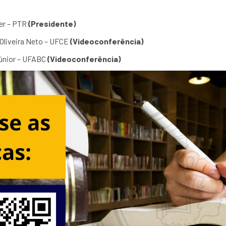
ler – PTR
(Presidente)
 Oliveira Neto – UFCE
(Videoconferência)
Júnior – UFABC
(Videoconferência)