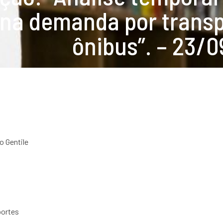
na demanda por transp
ônibus”. – 23/
 Gentile
portes