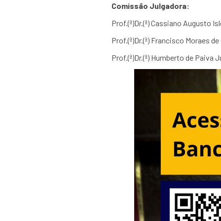
Comissão Julgadora:
Prof.(ª)Dr.(ª) Cassiano Augusto Is
Prof.(ª)Dr.(ª) Francisco Moraes de
Prof.(ª)Dr.(ª) Humberto de Paiva 