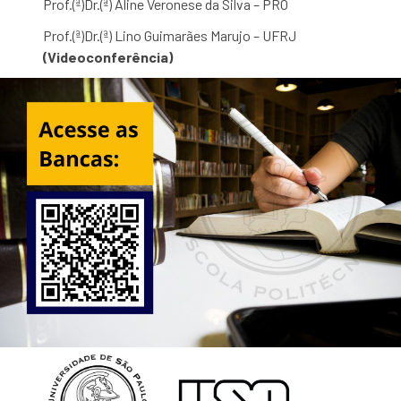
Prof.(ª)Dr.(ª) Aline Veronese da Silva – PRO
Prof.(ª)Dr.(ª) Lino Guimarães Marujo – UFRJ
(Videoconferência)