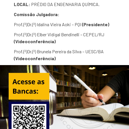
LOCAL:
PRÉDIO DA ENGENHARIA QUÍMICA.
Comissão Julgadora:
Prof.(ª)Dr.(ª)
Idalina Vieira Aoki – PQI
(Presidente)
Prof.(ª)Dr.(ª)
Elber Vidigal Bendinelli
– CEPEL/RJ
(Videoconferência)
Prof.(ª)Dr.(ª) Brunela Pereira da Silva –
UESC/BA
(Videoconferência)