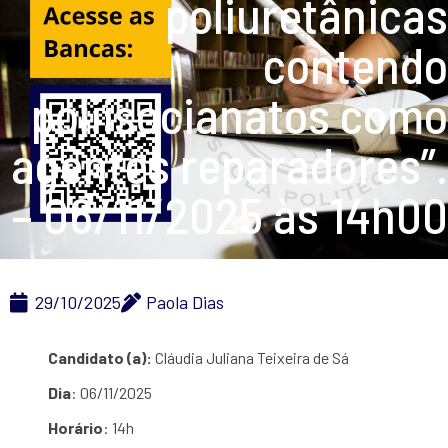
poliuretânicas
contendo
poliisocianatos como
agentes reparadores”.
– 06/11/2025 às 14h00
29/10/2025
Paola Dias
Candidato (a):
Cláudia Juliana Teixeira de Sá
Dia
: 06/11/2025
Horário
: 14h