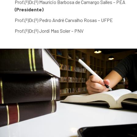
Prof.(ª)Dr.(ª) Maurício Barbosa de Camargo Salles
– PEA
(Presidente)
Prof.(ª)Dr.(ª)
Pedro André Carvalho Rosas
– UFPE
Prof.(ª)Dr.(ª)
Jordi Mas Soler
– PNV