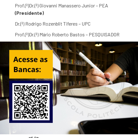
Prof.(ª)Dr.(ª) Giovanni Manassero Junior – PEA
(Presidente)
Dr.(ª) Rodrigo Rozenblit Tiferes – UPC
Prof.(ª)Dr.(ª) Mário Roberto Bastos – PESQUISADOR