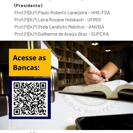
(Presidente)
Prof.(ª)Dr.(ª) Paulo Roberto Laranjeira – HHS-FDA
Prof.(ª)Dr.(ª) Léria Rosane Holsbach – UFRGS
Prof.(ª)Dr.(ª) Stela Candioto Melchior – ANVISA
Prof.(ª)Dr.(ª) Guilherme de Araújo Braz – SUPERA