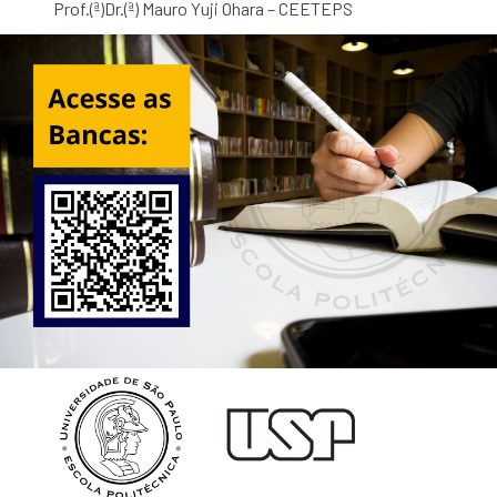
Prof.(ª)Dr.(ª) Mauro Yuji Ohara – CEETEPS