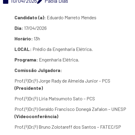
10/04/2026
Paola Dias
Candidato (a):
Eduardo Marreto Mendes
Dia:
17/04/2026
Horário:
13h
LOCAL:
Prédio da Engenharia Elétrica.
Programa:
Engenharia Elétrica.
Comissão Julgadora:
Prof.(ª)Dr.(ª) Jorge Rady de Almeida Junior – PCS
(Presidente)
Prof.(ª)Dr.(ª) Liria Matsumoto Sato – PCS
Prof.(ª)Dr.(ª) Geraldo Francisco Donegá Zafalon – UNESP
(Videoconferência)
Prof.(ª)Dr.(ª) Bruno Zolotareff dos Santos – FATEC/SP