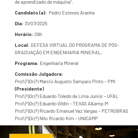
de aprendizado de máquina”.
Candidato (a):
Pedro Esteves Aranha
Dia:
31/07/2025
Horário:
09h
Local:
DEFESA VIRTUAL DO PROGRAMA DE PÓS-
GRADUAÇÃO EM ENGENHARIA MINERAL.
Programa:
Engenharia Mineral
Comissão Julgadora:
Prof.(ª)Dr.(ª) Marcio Augusto Sampaio Pinto – PMI
(Presidente)
Prof.(ª)Dr.(ª) Eduardo Toledo de Lima Junior – UFAL
Prof.(ª)Dr.(ª) Eduardo Gildin – TEXAS A&amp;M
Prof.(ª)Dr.(ª) Ricardo Emanuel Vaz Vargas – PETROBRAS
Prof.(ª)Dr.(ª) Nilo Ricardo Kim – UNICAMP