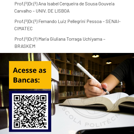
Prof.(ª)Dr.(ª) Ana Isabel Cerqueira de Sousa Gouveia
Carvalho –
UNIV. DE LISBOA
Prof.(ª)Dr.(ª) Fernando Luiz Pellegrini Pessoa
– SENAI-
CIMATEC
Prof.(ª)Dr.(ª) Maria Giuliana Torraga Uchiyama
–
BRASKEM