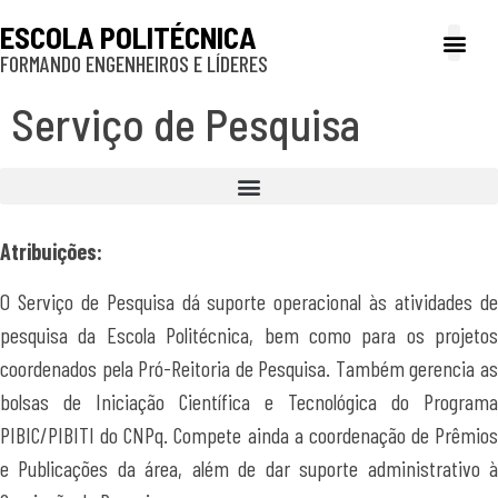
ESCOLA POLITÉCNICA
FORMANDO ENGENHEIROS E LÍDERES
A Poli
Gestão e Ad
Cultura e exte
Profissionais e
Inclusão e P
Serviço de Pesquisa
Programa de Concessão de Servidor Técnico de Nível Superior – PROCONTES
Programa PIBIC – EM- Interação com as Escolas Públicas de Ensino Médio
SIICUSP – Simpósio Internacional de Iniciação Científica e Tecnológica da USP
Atribuições:
O Serviço de Pesquisa dá suporte operacional às atividades de
pesquisa da Escola Politécnica, bem como para os projetos
coordenados pela Pró-Reitoria de Pesquisa. Também gerencia as
bolsas de Iniciação Científica e Tecnológica do Programa
PIBIC/PIBITI do CNPq. Compete ainda a coordenação de Prêmios
e Publicações da área, além de dar suporte administrativo à