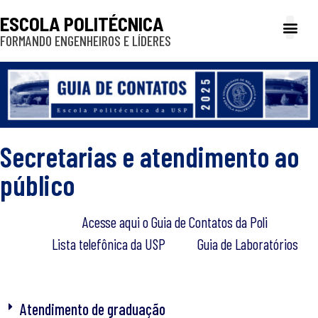
ESCOLA POLITÉCNICA
FORMANDO ENGENHEIROS E LÍDERES
A Poli
Gestão e Ad
Cultura e exte
Profissionais e
Inclusão e P
Secretarias e atendimento ao
público
Acesse aqui o Guia de Contatos da Poli
Lista telefônica da USP
Guia de Laboratórios
Atendimento de graduação