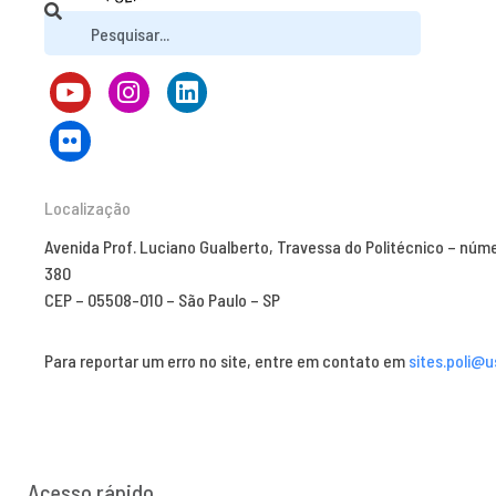
Localização
Avenida Prof. Luciano Gualberto, Travessa do Politécnico – núm
380
CEP – 05508-010 – São Paulo – SP
Para reportar um erro no site, entre em contato em
sites.poli@u
Acesso rápido