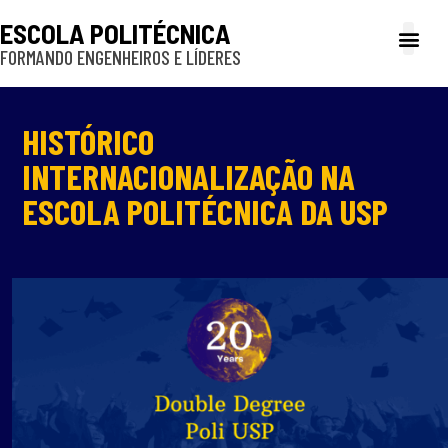
ESCOLA POLITÉCNICA
FORMANDO ENGENHEIROS E LÍDERES
A Poli
Gestão e Ad
Cultura e exte
Profissionais e
Inclusão e P
HISTÓRICO
INTERNACIONALIZAÇÃO NA
ESCOLA POLITÉCNICA DA USP