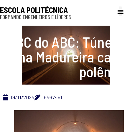
ESCOLA POLITÉCNICA
FORMANDO ENGENHEIROS E LÍDERES
A Poli
Gestão e Ad
Cultura e exte
Profissionais e
Inclusão e P
ABC do ABC: Túnel da
Sena Madureira causa
polêmica
19/11/2024
15467451