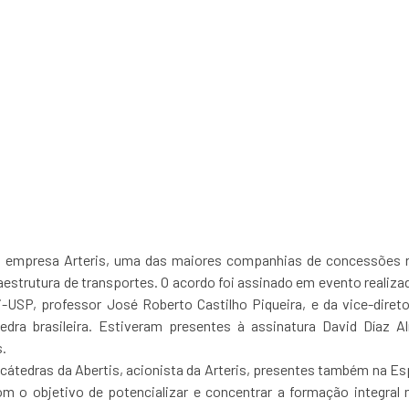
ntre Poli-USP e Arteris
infraestrutur
a empresa Arteris, uma das maiores companhias de concessões r
raestrutura de transportes. O acordo foi assinado em evento realiza
i-USP, professor José Roberto Castilho Piqueira, e da vice-direto
edra brasileira. Estiveram presentes à assinatura David Díaz Al
.
de cátedras da Abertis, acionista da Arteris, presentes também na Es
com o objetivo de potencializar e concentrar a formação integral 