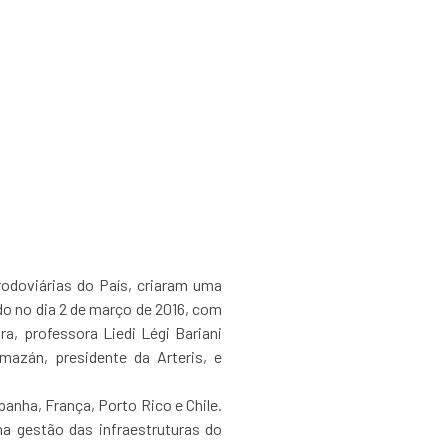
 cria Cátedra de
a de transportes
odoviárias do País, criaram uma
do no dia 2 de março de 2016, com
ra, professora Liedi Légi Bariani
mazán, presidente da Arteris, e
panha, França, Porto Rico e Chile.
na gestão das infraestruturas do