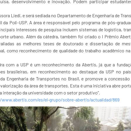
uisa, desenvolvimento e inovação. Podem participar estudantes
fessora Liedi, e será sediada no Departamento de Engenharia de Tran
vil da Poli-USP. A área é responsável pelo programa de pós-gradu
rincipais interesses de pesquisa incluem sistemas de logística, tra
porte urbano. Além da cátedra, também foi criado o I Prêmio Aber
valiadas as melhores teses de doutorado e dissertação de mes
nal, como reconhecimento de qualidade do trabalho acadêmico na 
edra com a USP é um reconhecimento da Abertis, já que a fundaç
ções brasileiras, em reconhecimento ao destaque da USP no país.
da Engenharia de Transportes no Brasil, e promove a concessão 
alorização da área de transportes. Esta é uma iniciativa abre por
 a interação da universidade com o setor produtivo”.
//www.abertis.com/es/el-grupo/sobre-abertis/actualidad/869