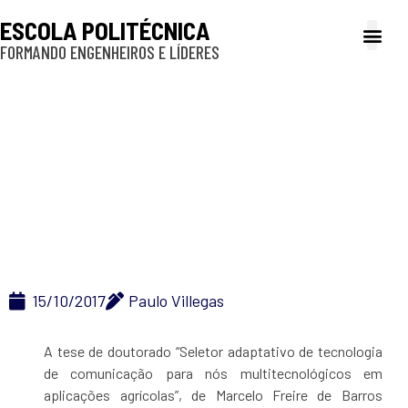
ESCOLA POLITÉCNICA
FORMANDO ENGENHEIROS E LÍDERES
A Poli
Gestão e Ad
Cultura e exte
Profissionais e
Inclusão e P
Associação Brasileira
de Agroinformática
premia tese da Poli
15/10/2017
Paulo Villegas
A tese de doutorado “Seletor adaptativo de tecnologia
de comunicação para nós multitecnológicos em
aplicações agrícolas”, de Marcelo Freire de Barros