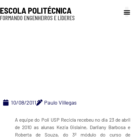
ESCOLA POLITÉCNICA
FORMANDO ENGENHEIROS E LÍDERES
A Poli
Gestão e Ad
Cultura e exte
Profissionais e
Inclusão e P
Centro Paula Souza de
Jundiaí-SP visita o
Poli Recicla
10/08/2011
Paulo Villegas
A equipe do Poli USP Recicla recebeu no dia 23 de abril
de 2010 as alunas Kezia Gislaine, Darliany Barbosa e
Roberta de Souza, do 3º módulo do curso de