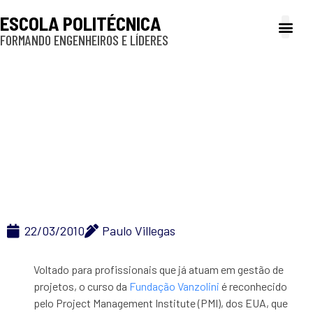
ESCOLA POLITÉCNICA
FORMANDO ENGENHEIROS E LÍDERES
A Poli
Gestão e Ad
Cultura e exte
Profissionais e
Inclusão e P
Especialização em
Gestão de Projetos
22/03/2010
Paulo Villegas
Voltado para profissionais que já atuam em gestão de
projetos, o curso da
Fundação Vanzolini
é reconhecido
pelo Project Management Institute (PMI), dos EUA, que