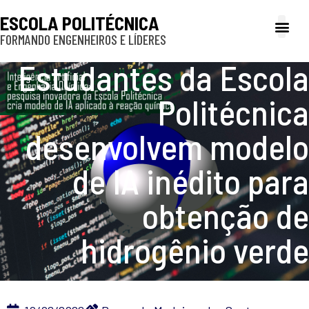
ESCOLA POLITÉCNICA
FORMANDO ENGENHEIROS E LÍDERES
A Poli
Gestão e Ad
Cultura e exte
Profissionais e
Inclusão e P
Estudantes da Escola
Politécnica
desenvolvem modelo
de IA inédito para
obtenção de
hidrogênio verde