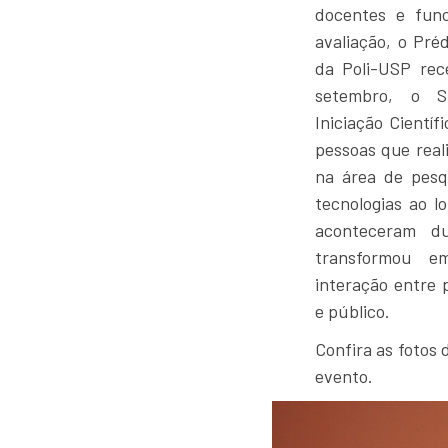
docentes e func
avaliação, o Pré
da Poli-USP rec
setembro, o Si
Iniciação Cientí
pessoas que reali
na área de pesq
tecnologias ao l
aconteceram d
transformou e
interação entre 
e público.
Confira as fotos
evento.