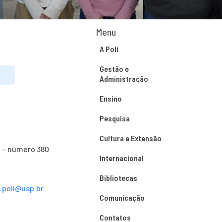
Menu
A Poli
Gestão e
Administração
Ensino
Pesquisa
Cultura e Extensão
o – número 380
Internacional
Bibliotecas
s.poli@usp.br
Comunicação
Contatos