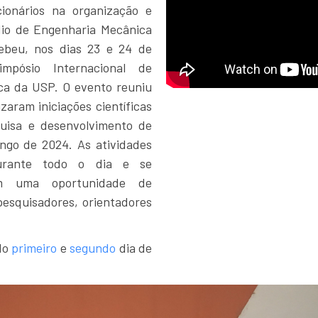
ionários na organização e
dio de Engenharia Mecânica
ebeu, nos dias 23 e 24 de
mpósio Internacional de
fica da USP. O evento reuniu
zaram iniciações científicas
uisa e desenvolvimento de
ongo de 2024. As atividades
urante todo o dia e se
m uma oportunidade de
pesquisadores, orientadores
 do
primeiro
e
segundo
dia de