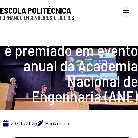
ESCOLA POLITÉCNICA
FORMANDO ENGENHEIROS E LÍDERES
A Poli
Gestão e Ad
Cultura e exte
Profissionais e
Inclusão e P
Estudante da Poli-USP
é premiado em evento
anual da Academia
Nacional de
Engenharia (ANE)
29/10/2025
Paola Dias