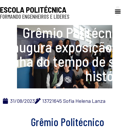
ESCOLA POLITÉCNICA
FORMANDO ENGENHEIROS E LÍDERES
A Poli
Gestão e Ad
Cultura e exte
Profissionais e
Inclusão e P
Grêmio Politécnico
inaugura exposição de
linha do tempo de sua
história
31/08/2023
13721645 Sofia Helena Lanza
Grêmio Politécnico