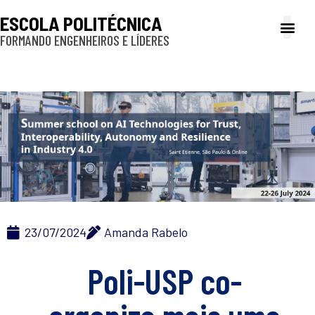
ESCOLA POLITÉCNICA
FORMANDO ENGENHEIROS E LÍDERES
A Poli
Gestão e Ad
Cultura e exte
Profissionais e
Inclusão e P
23/07/2024
Amanda Rabelo
Poli-USP co-