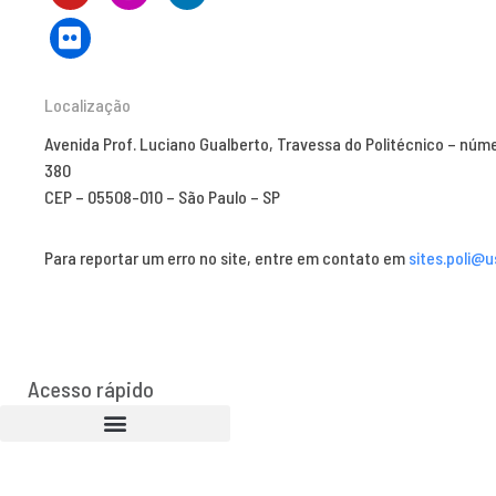
Localização
Avenida Prof. Luciano Gualberto, Travessa do Politécnico – núm
380
CEP – 05508-010 – São Paulo – SP
Para reportar um erro no site, entre em contato em
sites.poli@u
Acesso rápido