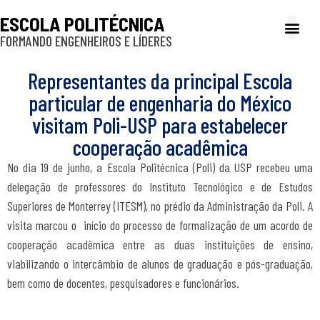
ESCOLA POLITÉCNICA
FORMANDO ENGENHEIROS E LÍDERES
A Poli
Gestão e Ad
Cultura e exte
Profissionais e
Inclusão e P
Representantes da principal Escola
particular de engenharia do México
visitam Poli-USP para estabelecer
cooperação acadêmica
No dia 19 de junho, a Escola Politécnica (Poli) da USP recebeu uma
delegação de professores do
Instituto Tecnológico e de Estudos
Superiores de Monterrey (ITESM), no prédio da Administração da Poli. A
visita marcou o início do processo de formalização de um acordo de
cooperação acadêmica entre as duas instituições de ensino,
viabilizando o intercâmbio de alunos de graduação e pós-graduação,
bem como de docentes, pesquisadores e funcionários.