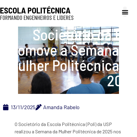
ESCOLA POLITÉCNICA
FORMANDO ENGENHEIROS E LÍDERES
A Poli
Gestão e Ad
Cultura e exte
Profissionais e
Inclusão e P
Societório da Poli
promove a Semana da
Mulher Politécnica de
2025
13/11/2025
Amanda Rabelo
O Societório da Escola Politécnica (Poli) da USP
realizou a Semana da Mulher Politécnica de 2025 nos