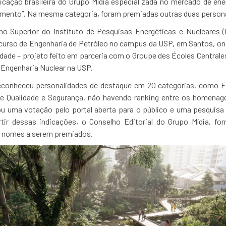
licação brasileira do Grupo Mídia especializada no mercado de en
imento”. Na mesma categoria, foram premiadas outras duas person
ho Superior do Instituto de Pesquisas Energéticas e Nucleares (
 curso de Engenharia de Petróleo no campus da USP, em Santos, 
dade – projeto feito em parceria com o Groupe des Écoles Centrale
 Engenharia Nuclear na USP.
 reconheceu personalidades de destaque em 20 categorias, como 
ca e Qualidade e Segurança, não havendo ranking entre os homena
ou uma votação pelo portal aberta para o público e uma pesquis
tir dessas indicações, o Conselho Editorial do Grupo Mídia, for
 de nomes a serem premiados.