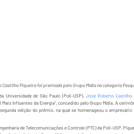
-USP recebe prêmio “100
 Castilho Piqueira foi premiado pelo Grupo Mídia
na categoria Pesq
 da Universidade de São Paulo (Poli-USP),
José Roberto Castilho 
00 Mais Influentes da Energia”, concedido pelo Grupo Mídia. A cerimô
a segunda edição do prêmio, na qual se homenageou o empresário 
enharia de Telecomunicações e Controle (PTC) da Poli-USP, Piqueir