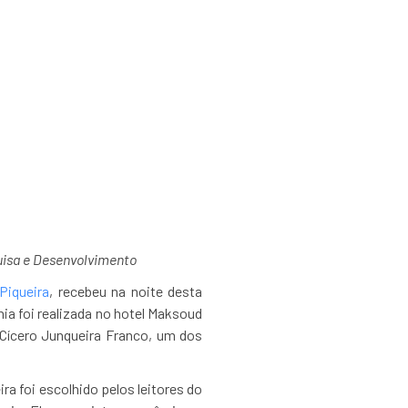
 Mais Influentes
da Energia”
uisa e Desenvolvimento
Piqueira
, recebeu na noite desta
nia foi realizada no hotel Maksoud
Cícero Junqueira Franco, um dos
a foi escolhido pelos leitores do