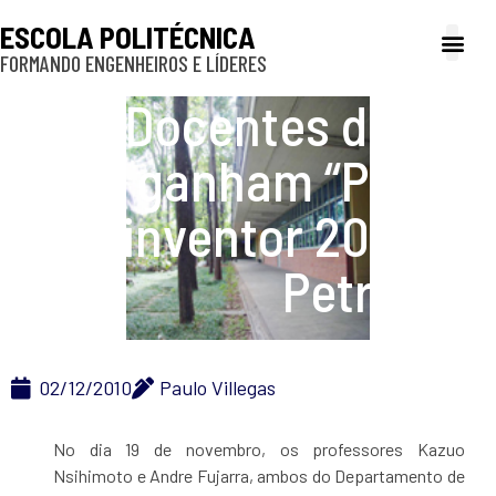
ESCOLA POLITÉCNICA
FORMANDO ENGENHEIROS E LÍDERES
A Poli
Gestão e Ad
Cultura e exte
Profissionais e
Inclusão e P
Docentes do PNV
ganham “Prêmio
inventor 2010” da
Petrobras
02/12/2010
Paulo Villegas
No dia 19 de novembro, os professores Kazuo
Nsihimoto e Andre Fujarra, ambos do Departamento de