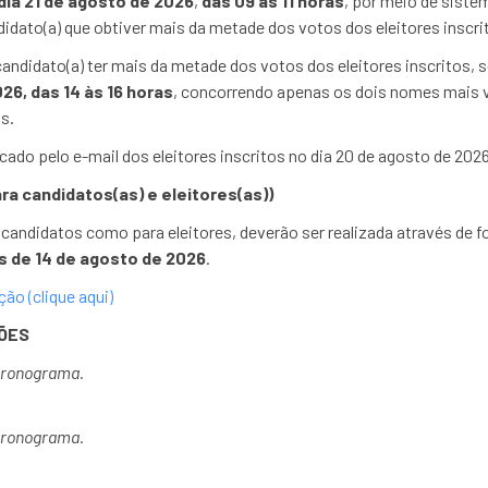
dia 21 de agosto de 2026
,
das 09 às 11 horas
, por meio de siste
didato(a) que obtiver mais da metade dos votos dos eleitores inscri
ndidato(a) ter mais da metade dos votos dos eleitores inscritos, s
26, das 14 às 16 horas
, concorrendo apenas os dois nomes mais 
s.
do pelo e-mail dos eleitores inscritos no dia 20 de agosto de 2026
a candidatos(as) e eleitores(as))
 candidatos como para eleitores, deverão ser realizada através de f
as de 14 de agosto de 2026
.
ção (clique aqui)
ÕES
cronograma.
cronograma.