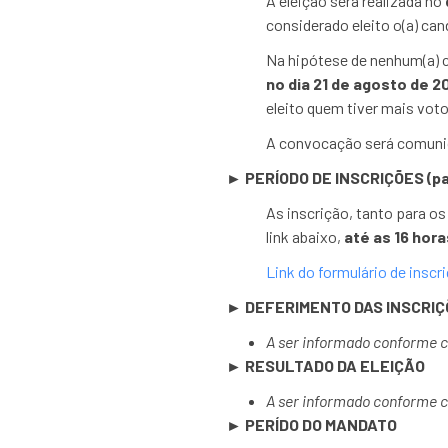
A eleição será realizada no
considerado eleito o(a) can
Na hipótese de nenhum(a) ca
no dia 21 de agosto de 20
eleito quem tiver mais voto
A convocação será comunica
► PERÍODO DE INSCRIÇÕES (par
As inscrição, tanto para os
link abaixo,
até as 16 hor
Link do formulário de inscri
► DEFERIMENTO DAS INSCRIÇ
A ser informado conforme 
► RESULTADO DA ELEIÇÃO
A ser informado conforme 
► PERÍDO DO MANDATO