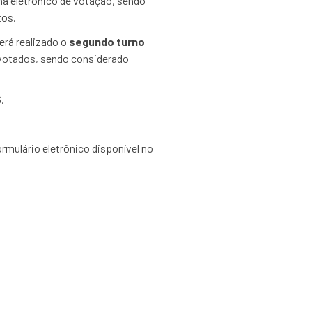
ma eletrônico de votação, sendo
tos.
erá realizado o
segundo turno
votados, sendo considerado
.
ormulário eletrônico disponível no