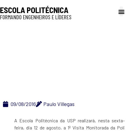
ESCOLA POLITÉCNICA
FORMANDO ENGENHEIROS E LÍDERES
A Poli
Gestão e Ad
Cultura e exte
Profissionais e
Inclusão e P
Escola Politécnica da
USP realiza visita
monitorada ao
campus de Santos
09/08/2016
Paulo Villegas
A Escola Politécnica da USP realizará, nesta sexta-
feira, dia 12 de agosto, a 1ª Visita Monitorada da Poli