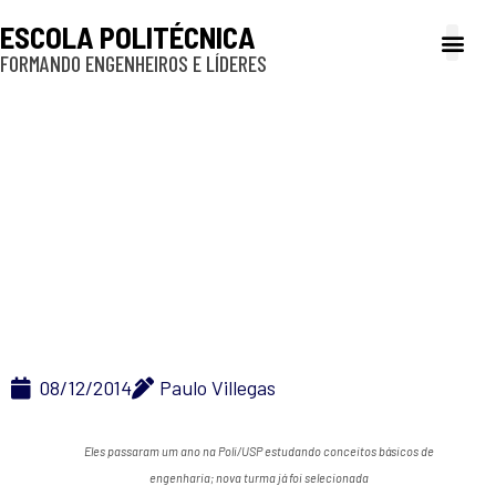
ESCOLA POLITÉCNICA
FORMANDO ENGENHEIROS E LÍDERES
A Poli
Gestão e Ad
Cultura e exte
Profissionais e
Inclusão e P
Estudantes da pré-
iniciação científica da
Poli apresentam seus
projetos
08/12/2014
Paulo Villegas
Eles passaram um ano na Poli/USP estudando conceitos básicos de
engenharia; nova turma já foi selecionada