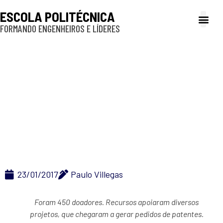
ESCOLA POLITÉCNICA
FORMANDO ENGENHEIROS E LÍDERES
A Poli
Gestão e Ad
Cultura e exte
Profissionais e
Inclusão e P
Fundo Patrimonial
Amigos da Poli
alcança R$ 10 milhões
em doações
23/01/2017
Paulo Villegas
Foram 450 doadores. Recursos apoiaram diversos
projetos, que chegaram
a gerar pedidos de patentes.