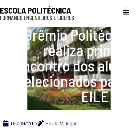
ESCOLA POLITÉCNICA
FORMANDO ENGENHEIROS E LÍDERES
A Poli
Gestão e Ad
Cultura e exte
Profissionais e
Inclusão e P
Grêmio Politécnico
realiza primeiro
encontro dos alunos
selecionados para o
EILE 2017
04/09/2017
Paulo Villegas