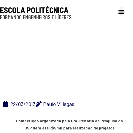
ESCOLA POLITÉCNICA
FORMANDO ENGENHEIROS E LÍDERES
A Poli
Gestão e Ad
Cultura e exte
Profissionais e
Inclusão e P
Inscrições para
Olimpíadas USP do
Conhecimento estão
abertas até 12/4
22/03/2013
Paulo Villegas
Competição organizada pela Pró-Reitoria de Pesquisa da
USP dará até R$5mil para realização de projetos