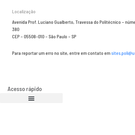
Localização
Avenida Prof. Luciano Gualberto, Travessa do Politécnico – núm
380
CEP – 05508-010 – São Paulo – SP
Para reportar um erro no site, entre em contato em
sites.poli@u
Acesso rápido