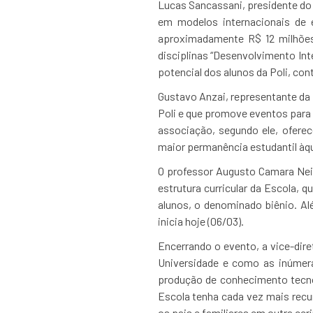
Lucas Sancassani, presidente do
em modelos internacionais de
aproximadamente R$ 12 milhões
disciplinas “Desenvolvimento Int
potencial dos alunos da Poli, co
Gustavo Anzai, representante da 
Poli e que promove eventos para 
associação, segundo ele, oferec
maior permanência estudantil àq
O professor Augusto Camara Neiv
estrutura curricular da Escola,
alunos, o denominado biênio. A
inicia hoje (06/03).
Encerrando o evento, a vice-dire
Universidade e como as inúmer
produção de conhecimento tecno
Escola tenha cada vez mais recur
os pais e familiares em outra cer