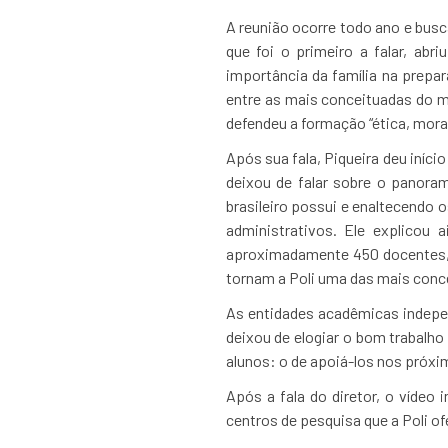
A reunião ocorre todo ano e busc
que foi o primeiro a falar, ab
importância da família na prepa
entre as mais conceituadas do m
defendeu a formação “ética, mora
Após sua fala, Piqueira deu iníci
deixou de falar sobre o panoram
brasileiro possui e enaltecendo 
administrativos. Ele explicou 
aproximadamente 450 docentes, e
tornam a Poli uma das mais conc
As entidades acadêmicas indepen
deixou de elogiar o bom trabalho 
alunos: o de apoiá-los nos próx
Após a fala do diretor, o vídeo 
centros de pesquisa que a Poli of