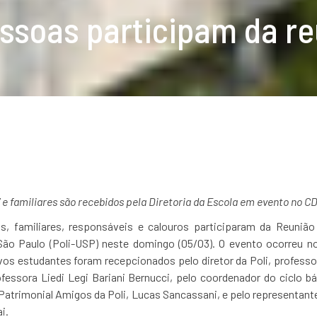
ssoas participam da re
 e familiares são recebidos pela Diretoria da Escola em evento no C
s, familiares, responsáveis e calouros participaram da Reuniã
São Paulo (Poli-USP) neste domingo (05/03). O evento ocorreu n
ovos estudantes foram recepcionados pelo diretor da Poli, professo
rofessora Liedi Legi Bariani Bernucci, pelo coordenador do ciclo 
 Patrimonial Amigos da Poli, Lucas Sancassani, e pelo representan
i.