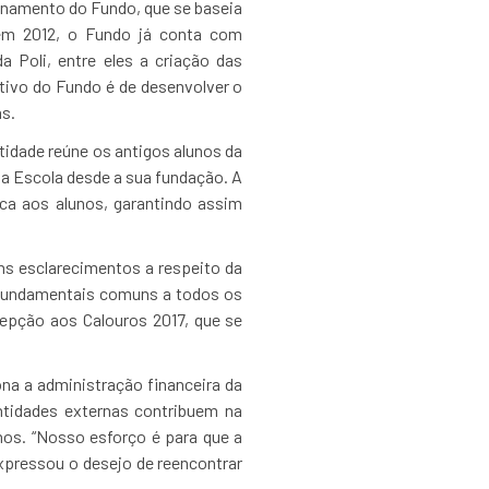
onamento do Fundo, que se baseia
em 2012, o Fundo já conta com
Poli, entre eles a criação das
etivo do Fundo é de desenvolver o
s.
tidade reúne os antigos alunos da
la Escola desde a sua fundação. A
ica aos alunos, garantindo assim
ns esclarecimentos a respeito da
s fundamentais comuns a todos os
epção aos Calouros 2017, que se
ona a administração financeira da
tidades externas contribuem na
os. “Nosso esforço é para que a
expressou o desejo de reencontrar