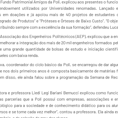
 Fundo Patrimonial Amigos da Poli, explicou aos presentes o funci
 endowment utilizados por Universidades renomadas. Lançado 
 em doações e já apoiou mais de 40 projetos de estudantes da 
egrado de Produtos” e “Próteses e Órteses de Baixo Custo”. “O obj
ntribuindo sempre com a excelência da sua formação”, defendeu Luca
Associação dos Engenheiros Politécnicos (AEP), explicou que a en
melhorar a integração dos mais de 20 mil engenheiros formados pe
e uma grande quantidade de bolsas de estudo e iniciação científ
ueles com baixa renda.
a, coordenador do ciclo básico da Poli, se encarregou de dar algu
 que nos dois primeiros anos é composta basicamente de matéria
lém disso, ele ainda falou sobre a programação da Semana de Rec
tora e professora Liedi Legi Bariani Bernucci explicou como funci
as parcerias que a Poli possui com empresas, associações e en
lógico para a sociedade e de conhecimento didático para os alun
sos e se torne cada vez melhor”, contou a professora. Ela ainda 
imônia, a da colação de grau dos alunos.