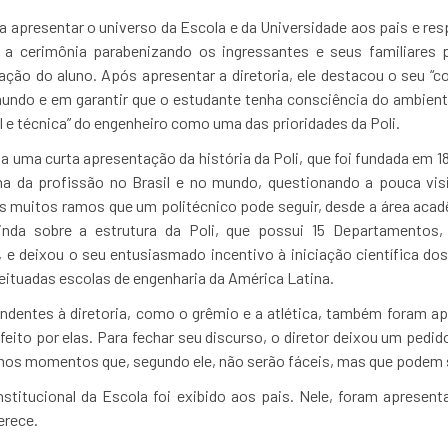
a apresentar o universo da Escola e da Universidade aos pais e res
riu a cerimônia parabenizando os ingressantes e seus familiares
ração do aluno. Após apresentar a diretoria, ele destacou o seu 
undo e em garantir que o estudante tenha consciência do ambient
l e técnica” do engenheiro como uma das prioridades da Poli.
o a uma curta apresentação da história da Poli, que foi fundada em 1
a da profissão no Brasil e no mundo, questionando a pouca visi
os muitos ramos que um politécnico pode seguir, desde a área aca
ainda sobre a estrutura da Poli, que possui 15 Departamentos,
 deixou o seu entusiasmado incentivo à iniciação científica do
eituadas escolas de engenharia da América Latina.
dentes à diretoria, como o grêmio e a atlética, também foram ap
feito por elas. Para fechar seu discurso, o diretor deixou um pedi
imos momentos que, segundo ele, não serão fáceis, mas que podem s
institucional da Escola foi exibido aos pais. Nele, foram apresent
erece.