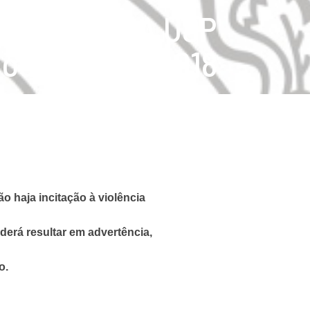
TÉCNICA DA USP
 outubro de 2018
o haja incitação à violência
derá resultar em advertência,
o.