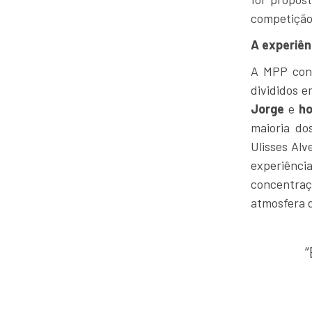
competição 
A experiên
A MPP cont
divididos 
Jorge
e
h
maioria do
Ulisses Al
experiênc
concentraçã
atmosfera d
“