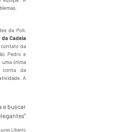
oblemas.
es da Poli,
 da Cadeia
o contato da
ão Pedro e
m uma ótima
r conta da
atividade. A
a e buscar
elegantes”
Lucas Libanio