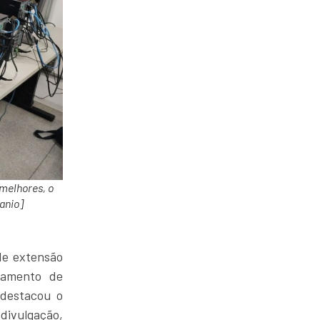
 melhores, o
anio]
de extensão
namento de
 destacou o
divulgação,