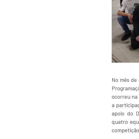
No mês de m
Programaç
ocorreu na
a particip
apoio do
D
quatro equ
competição