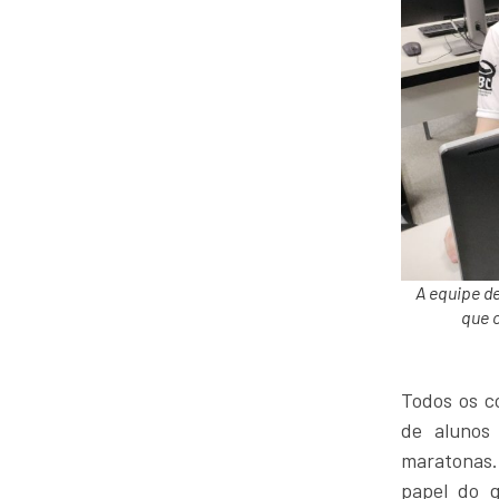
A equipe de
que 
Todos os c
de alunos
maratonas.
papel do g