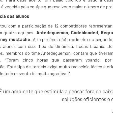
é vencida pela equipe que resolver o maior número de pr
cia dos alunos
ou com a participação de 12 competidores representant
em quatro equipes:
Antedeguemon
,
Codeblooded
,
Regra
oney mustache
. A experiência foi o primeiro ou segund
s alunos com esse tipo de dinâmica. Lucas Libanio,
Jo
ves, membros do time Antedeguemon, contam que tivera
ia. “Foram cinco horas que passaram voando, po
o. Este tipo de torneio exige muito raciocínio lógico e cri
e todo o evento foi muito agradável”.
É um ambiente que estimula a pensar fora da caix
soluções eficientes e 