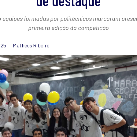
de destaque
o equipes formadas por politécnicos marcaram prese
primeira edição da competição
025
Matheus Ribeiro