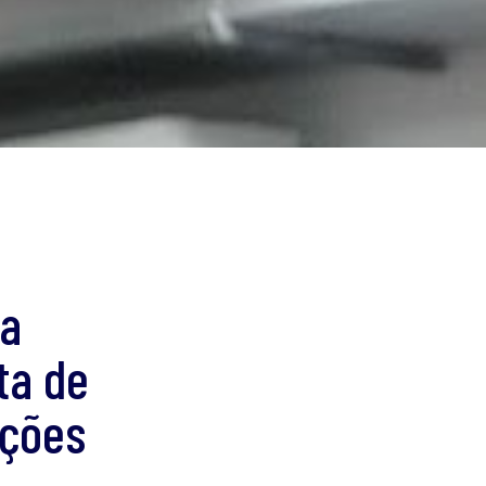
ca
ta de
ições