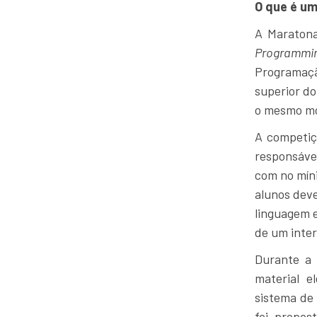
O que é u
A Maraton
Programmi
Programação
superior do
o mesmo mo
A competiç
responsáve
com no mín
alunos dev
linguagem e
de um inter
Durante a 
material e
sistema de
foi propos