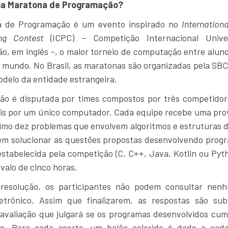
ma Maratona de Programação?
a de Programação é um evento inspirado no
Internationa
ng Contest
(ICPC) – Competição Internacional Univer
, em inglês -, o maior torneio de computação entre alun
 mundo. No Brasil, as maratonas são organizadas pela SB
delo da entidade estrangeira.
ão é disputada por times compostos por três competidor
is por um único computador. Cada equipe recebe uma pro
imo dez problemas que envolvem algoritmos e estruturas d
em solucionar as questões propostas desenvolvendo prog
stabelecida pela competição (C, C++, Java, Kotlin ou Pyt
valo de cinco horas.
resolução, os participantes não podem consultar nen
letrônico. Assim que finalizarem, as respostas são su
 avaliação que julgará se os programas desenvolvidos cu
to. Para cada acerto, um balão colorido é dado a cad