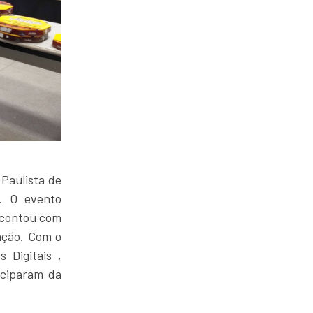
 Paulista de
. O evento
 contou com
ação. Com o
 Digitais ,
iciparam da