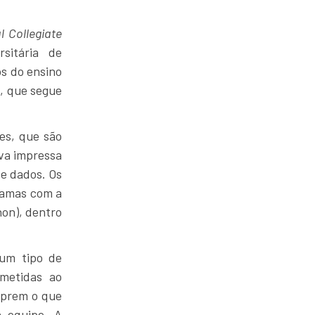
l Collegiate
sitária de
os do ensino
C, que segue
es, que são
va impressa
e dados. Os
ramas com a
hon), dentro
hum tipo de
bmetidas ao
mprem o que
a equipe. A